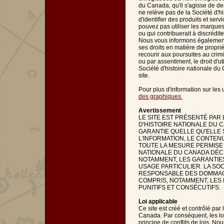
du Canada, qu'il s'agisse de de
ne relève pas de la Société d'h
d'identifier des produits et ser
pouvez pas utiliser les marques 
ou qui contribuerait à discrédit
Nous vous informons également 
ses droits en matière de propriét
recourir aux poursuites au crimi
ou par assentiment, le droit d'ut
Société d'histoire nationale du
site.
Pour plus d'information sur les 
des graphiques.
Avertissement
LE SITE EST PRÉSENTÉ PAR 
D'HISTOIRE NATIONALE DU 
GARANTIE QUELLE QU'ELLE S
L'INFORMATION, LE CONTENU
TOUTE LA MESURE PERMISE 
NATIONALE DU CANADA DÉCL
NOTAMMENT, LES GARANTIE
USAGE PARTICULIER. LA SO
RESPONSABLE DES DOMMAGES
COMPRIS, NOTAMMENT, LES
PUNITIFS ET CONSÉCUTIFS.
Loi applicable
Ce site est créé et contrôlé pa
Canada. Par conséquent, les loi
principe de conflits de lois. No