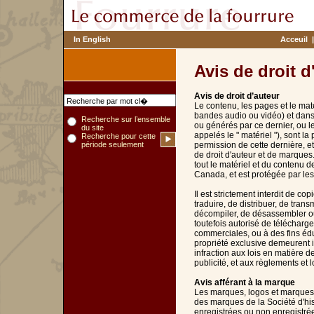
In English
Acceuil
|
Avis de droit d
Avis de droit d’auteur
Le contenu, les pages et le maté
bandes audio ou vidéo) et dans l
Recherche sur l’ensemble
ou générés par ce dernier, ou l
du site
appelés le " matériel "), sont la
Recherche pour cette
période seulement
permission de cette dernière, e
de droit d'auteur et de marques. 
tout le matériel et du contenu d
Canada, et est protégée par les 
Il est strictement interdit de co
traduire, de distribuer, de tran
décompiler, de désassembler ou d
toutefois autorisé de télécharge
commerciales, ou à des fins édu
propriété exclusive demeurent i
infraction aux lois en matière 
publicité, et aux règlements et 
Avis afférant à la marque
Les marques, logos et marques d
des marques de la Société d'his
enregistrées ou non enregistré